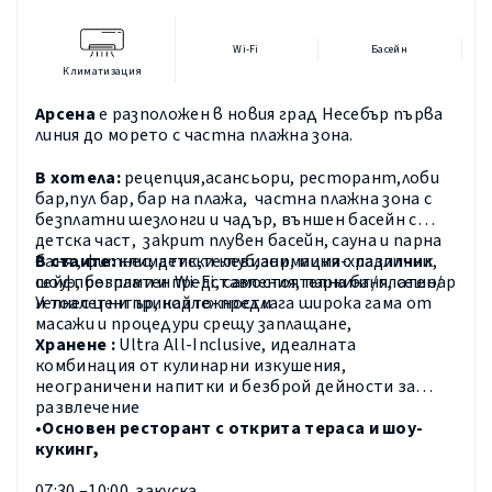
Wi-Fi
Басейн
Климатизация
Арсена
е разположен в новия град Несебър първа
линия
до морето
с
частна плажна зона.
В хотела
:
рецепция,асансьори, ресторант,лоби
бар,пул бар, бар на плажа,
частна плажна зона с
безплатни шезлонги и чадър,
външен басейн с
детска част
,
закрит плувен басейн, сауна и парна
баня
,
фитнес
,
детски клуб,анимация
с различни
В стаите:
климатик,телевизор,
мини-хладилник,
шоу-програми и представления
,
паркинг/платен/
сейф
,
безплатен
Wi
-
Fi
,
самостоятелна баня,
сешоар
Уелнес център, който
предлага широка гама от
и тоалетни принадлежности
масажи и процедури срещу
заплащане,
Хранене :
Ultra All
-
Inclusive
, идеалната
комбинация от кулинарни изкушения,
неограничени напитки и безброй дейности за
развлечение
•Основен ресторант с открита тераса и шоу-
кукинг
,
07:30 –10:00 закуска