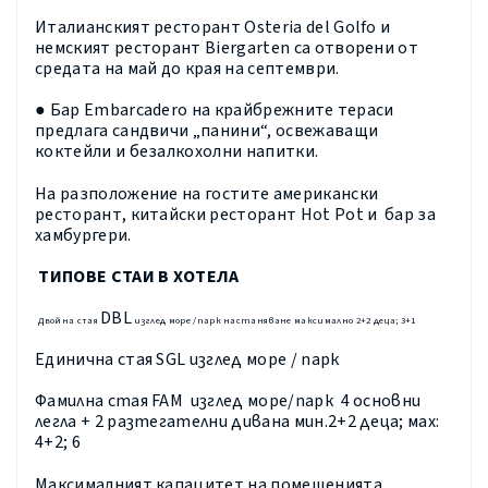
Италианският ресторант Osteria del Golfo и
немският ресторант Biergarten са отворени от
средата на май до края на септември.
● Бар
Embarcadero
на крайбрежните тераси
предлага сандвичи „панини“, освежаващи
коктейли и безалкохолни напитки.
На разположение на гостите американски
ресторант, китайски ресторант
Hot Pot
и бар за
хамбургери.
ТИПОВЕ СТАИ В ХОТЕЛА
DBL
Двойна стая
изглед море /парк настаняване максимално 2+2 деца; 3+1
Единична стая
SGL
изглед море / парк
Фамилна стая
FAM
изглед море/парк 4 основни
легла + 2 разтегателни дивана мин.2+2 деца; мах:
4+2; 6
Максималният капацитет на помещенията