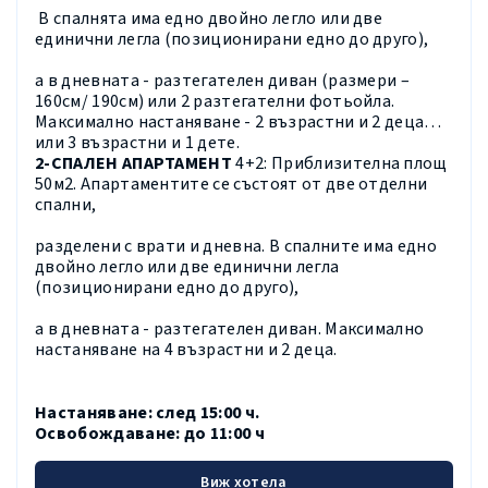
В спалнята има едно двойно легло или две
единични легла (позиционирани едно до друго),
а в дневната - разтегателен диван (размери –
160см/ 190см) или 2 разтегателни фотьойла.
Максимално настаняване - 2 възрастни и 2 деца
или 3 възрастни и 1 дете.
2-СПАЛЕН АПАРТАМЕНТ
4+2:
Приблизителна площ
50м2. Апартаментите се състоят от две отделни
спални,
разделени с врати и дневна. В спалните има едно
двойно легло или две единични легла
(позиционирани едно до друго),
а в дневната - разтегателен диван. Максимално
настаняване на 4 възрастни и 2 деца.
Настаняване:
след 15:00 ч.
Освобождаване: до 11:00 ч
Виж хотела