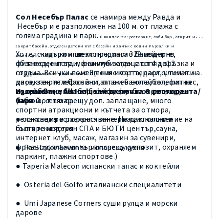
Сол Несебър Палас
се намира между Равда и
Несебър и е разположен на 100 м. от плажа с
голяма градина и парк.
В комплекса:
ресторант, лоби бар , открит и
закрит басейн, отделен детски кът с басейн и замък с водни пързалки и
чадъри и шезлонги около басейните,
Хотелският комплекс предлага 329 модерно
анимация,
фитнес център, миниклуб за деца от 4 до12
обзаведени стаи, фамилни стаи с топла връзка и
год
с 3 тенис корта, дартс, тенис на
студиа. Всички помещения имат тераси, климатик,
Комплексът разполага
маса, закрити басейни, плажен волейбол, фитнес,
директен телефон в стаята и банята, сателитна
волейболно, баскетболно и футболно игрище
телевизия, мини бар, сейф, вана и отделна душ
Изхранване
All Inclusive
включва 6 ресторанта/
(някой от тях срещу доп. заплащане, много
кабина, сешоар.
бара
спортни атракциони и кътчета за отмора,
релаксация и разкрасяване. На разположение на
● основен ресторант - интернационални и
гостите модерен СПА и БЮТИ център,сауна,
български ястия
интернет клуб, масаж, магазин за сувенири,
фризьор,плажни кърпи срещу депозит, охраняем
●
Paellador Levante
испанска кухня
паркинг, плажни спортове.)
●
Taperia Malecon
испански тапас и коктейли
●
Osteria del Golfo
италиански специалитети
●
Umi Japanese Corners
суши рулца и морски
дарове