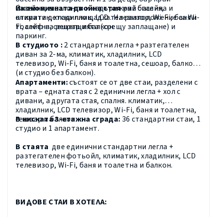
басейна, шезлонги и чадъри край басейна и
Икономичната двойна стая
има спалня,
открита детска площадка. На разположение са Wi-
климатик, хладилник, LCD телевизор, Wi-Fi, баня и
Fi, сейф на рецепцията (срещу заплащане) и
тоалетна, сешоар и балкон.
паркинг.
В студиото
:
2 стандартни легла +разтегателен
диван за 2-ма, климатик, хладилник, LCD
телевизор, Wi-Fi, баня и тоалетна, сешоар, балкон
(и студио без балкон).
Апартаменти:
състоят се от две стаи, разделени с
врата – едната стая с 2 единични легла + хол с
дивани, а другата стая, спалня. климатик,
хладилник, LCD телевизор, Wi-Fi, баня и тоалетна,
сешоар и балкон.
В ниската 3-етажна сграда
:
36 стандартни стаи, 1
студио и 1 апартамент.
В стаята
две единични стандартни легла +
разтегателен фотьойл, климатик, хладилник, LCD
телевизор, Wi-Fi, баня и тоалетна и балкон.
ВИДОВЕ СТАИ В ХОТЕЛА: