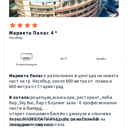
Мариета Палас 4 *
Несебър
Wi-Fi
Басейн
Климатизация
Мариета Палас
е разположен в центъра на новата
част на гр. Несебър, около 600 метра от плажа и
600 метра от Стария град.
В хотела:
рецепция,асансьори, ресторант ,лоби
бар ,
Sky
Bar
, бар с боулинг зала - 6 професионални
писти и билярд;
открит панорамен басейн с джакузи и слънчева
тераса с шезлонги и чадъри, разположени на
Хотел МАРИЕТА ПАЛАС работи на база ВВ
последния етаж на хотела
(нощувка + закуска):