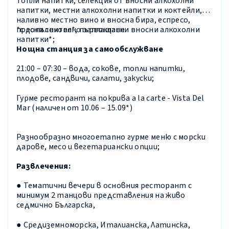
топли напитки, селекция от вносни алкохолни
напитки, местни алкохолни напитки и коктейли,
наливно местно вино и вносна бира, еспресо,
пресни сокове*, първокласни вносни алкохолни
*с допълнително заплащане
напитки*;
Нощна станция за самообслужване
21:00 – 07:30 – вода, сокове, топли напитки,
плодове, сандвичи, салати, закуски;
Гурме ресторант на покрива a la carte - Vista Del
Mar (наличен от 10.06 – 15.09*)
Разнообразно многоетапно гурме меню с морски
дарове, месо и вегетариански опции;
Развлечения:
● Тематични вечери в основния ресторант с
минимум 2 танцови представления на живо
седмично Българска,
● Средиземноморска, Италианска, Латинска,