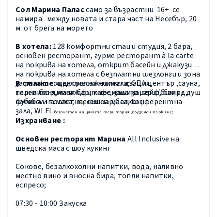
Сол Марина Палас
само за възрастни 16+ се
намира между новата и стара част на Несебър, 20
м. от брега на морето
В хотела:
128 комфортни стаи и студия, 2 бара,
основен ресторант, гурме ресторант à la carte
на покрива на хотела,
открит басейн и джакузи
на покрива на хотела с безплатни шезлонги и зона
за релакс с хидромасажни легла;
СПА център
,
сауна,
В
стаите:
централна климатизация,
парна баня
,масаж,фитнес, зала за игри (билярд,
телевизор,мини бар,
кафемашина,сейф, баня с душ
футбол на маса, тенис на маса, конферентна
кабина и тоалетна, сешоар,балкон;
зала,
WI
FI
-
- безплатен на цялата територия ,подземен паркинг;
Изхранване :
Основен ресторант Марина
All Inclusive
на
шведска маса с шоу кукинг
Сокове, безалкохолни напитки, вода, наливно
местно вино и вносна бира, топли напитки,
еспресо;
07:30 - 10:00 Закуска