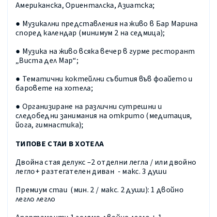
Американска, Ориенталска, Азиатска;
● Музикални представления на живо в Бар Марина
според календар (минимум 2 на седмица);
● Музика на живо всяка вечер в гурме ресторант
„Виста дел Мар“;
● Тематични коктейлни събития във фоайето и
баровете на хотела;
● Организиране на различни сутрешни и
следобедни занимания на открито (медитация,
йога, гимнастика);
ТИПОВЕ СТАИ В ХОТЕЛА
Двойна стая делукс –2 отделни легла / или двойно
легло+ разтегателен диван -
макс. 3 души
Премиум стаи (мин. 2 / макс. 2 души): 1 двойно
легло легло