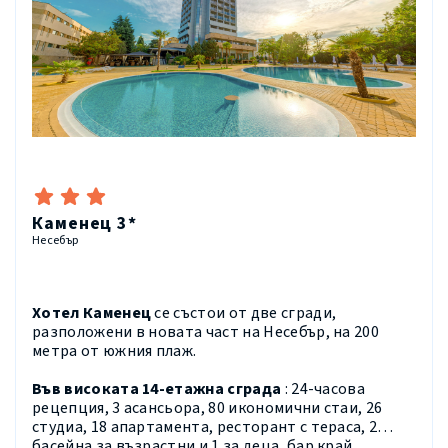
Каменец 3*
Несебър
Хотел Каменец
се състои от две сгради,
разположени в новата част на Несебър, на 200
метра от южния плаж.
Във високата 14-етажна сграда
:
24-часова
рецепция, 3 асансьора, 80 икономични стаи, 26
студиа, 18 апартамента, ресторант с тераса, 2
басейна за възрастни и 1 за деца, бар край